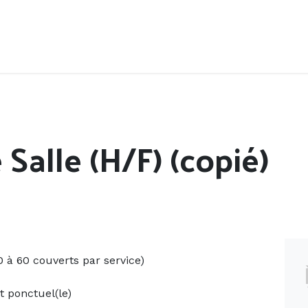
Accueil
Offres d'emploi
Côté saisonnier
Salle (H/F) (copié)
0 à 60 couverts par service)
 ponctuel(le)