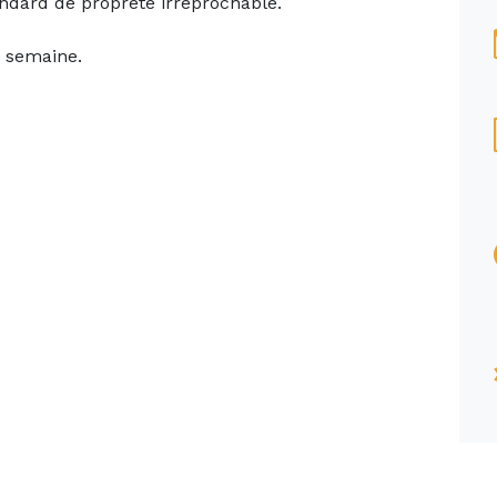
andard de propreté irréprochable.
r semaine.