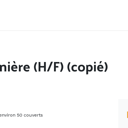
Accueil
Offres d'emploi
Côté saisonnier
inière (H/F) (copié)
 environ 50 couverts