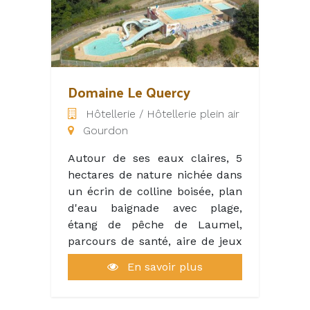
club pleine nature, avec un pôle
bien être :
hammam/jacuzzi/sauna,
piscine intérieure avec hydrojets
et piscine extérieure.
Pourquoi notre village : des
Domaine Le Quercy
hébergements atypiques, une
Hôtellerie / Hôtellerie plein air
cuisine du terroir avec 80% au
Gourdon
moins de produits, et du fait
maison (Une boutique où les
Autour de ses eaux claires, 5
vacanciers peuvent repartir
hectares de nature nichée dans
avec un de chez nous chez
un écrin de colline boisée, plan
eux).
d'eau baignade avec plage,
Nous recevons tout type de
étang de pêche de Laumel,
public : groupes /
parcours de santé, aire de jeux
randonneurs/découvreurs/famil
pour les enfants.
les/séminaires/repas de
En savoir plus
familles.../cyclistes...
1.5 km du centre de GOURDON
de ses commodités