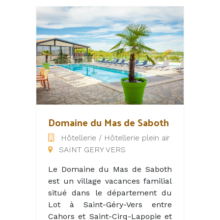
commerciales, artisanales et
culturelles, sans oublier la
bonne table réputée de notre
terroir, venez goûter au plaisir
simple de vacances familiales
reposantes.
Camping agréable, calme et
bien ombragé.
Le camping se situe à 20kms de
Sarlat, 32kms de Rocamadour
Domaine du Mas de Saboth
et 30kms de Cahors.
Hôtellerie / Hôtellerie plein air
SAINT GERY VERS
Le Domaine du Mas de Saboth
est un village vacances familial
situé dans le département du
Lot à Saint-Géry-Vers entre
Cahors et Saint-Cirq-Lapopie et