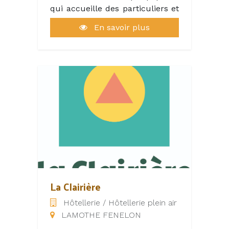
qui accueille des particuliers et
des groupes depuis 1979.
En savoir plus
Une équipe dynamique de 10
personnes est présente toute
l'année, et augmente jusqu'à 40
personnes en Juillet et Août.
Nous disposons de 20 hectares
de terrain sur lesquels sont
répartis 95 logements, des
terrains sportifs et des
infrastructures de loisirs.
Dynamisme, convivialité et
bonne humeur sont les maitres
mots du Domaine du Mas de
Saboth qui place la satisfaction
La Clairière
client au coeur de son
Hôtellerie / Hôtellerie plein air
développement d’où notre
LAMOTHE FENELON
slogan « Le Bonheur de vous