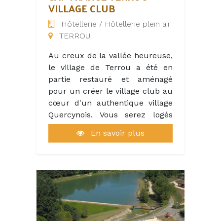
VILLAGE CLUB
Hôtellerie / Hôtellerie plein air
TERROU
Au creux de la vallée heureuse,
le village de Terrou a été en
partie restauré et aménagé
pour un créer le village club au
cœur d'un authentique village
Quercynois. Vous serez logés
d'anciennes maisons et
En savoir plus
commerces rénovés : l'école
des jeunes, la boulangerie...
Équipe de 11 à 35 personnes
dans plusieurs domaines :
Animation, restauration, service,
maintenance et entretien.
notre cadre de travail, un village