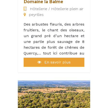
Domaine la Balme
Hôtellerie / Hôtellerie plein air
L’harmonie de la pierre et de la
peyrilles
nature confère à ce complexe
une ambiance de quiétude et
Des arbustes fleuris, des arbres
de sérénité, que seuls le chant
fruitiers, le chant des oiseaux,
des oiseaux et des cigales
un grand pré d’un hectare et
viennent perturber, à l’arrivée
une partie plus sauvage de 8
des beaux jours.
hectares de forêt de chênes de
Quercy,… tout ici contribue au
Pour accentuer votre
bien-être, loin de toute
ravissement, le domaine de la
En savoir plus
contrainte.
Paille Basse offre des vues
imprenables sur la nature
Le Domaine la Balme est niché
environnante, où apparaissent
à 1 km du joli petit village de
régulièrement chevreuils, lapins
Peyrilles et de son château du
et autres animaux des bois.
XIIe siècle, dans l’une des
régions les mieux préservées de
Offrez à vos vacances un cadre
France entre Lot et Dordogne.