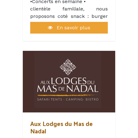
•Concerts en semaine •
clientèle familiale, nous
proposons coté snack : burger
maison, frites, nuggets, panini,
En savoir plus
tacos, glaces et boissons. pizza
et coté guinguette plat fait
maison .
Aux Lodges du Mas de
Nadal