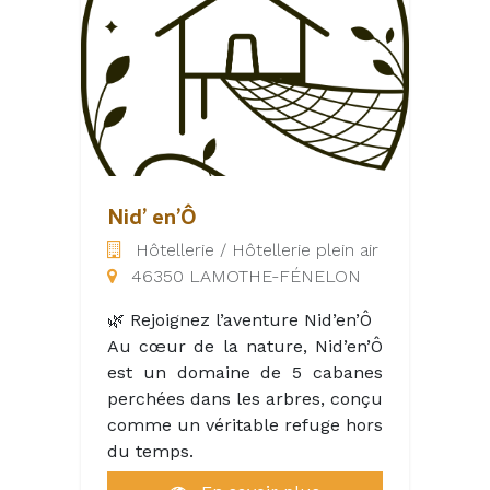
Padirac, situé à 900m du
camping, premier site du
monde souterrain en France !
Après une descente
vertigineuse de 103 mètres, en
ascenseur (ou à pied pour les
plus téméraires), vous
embarquerez sur la rivière
Nid' en'Ô
souterraine pour une
promenade en barque le long
Hôtellerie / Hôtellerie plein air
de galeries majestueuses. Vous
46350 LAMOTHE-FÉNELON
découvrirez la Grande
Pendeloque, une stalactite
🌿 Rejoignez l’aventure Nid’en’Ô
géante de 60 mètres de haut,
Au cœur de la nature, Nid’en’Ô
qui est comme suspendue à un
est un domaine de 5 cabanes
fil. Vous accosterez et
perchées dans les arbres, conçu
continuerez à pied vers le Lac
comme un véritable refuge hors
des Gours et la salle du Grand
du temps.
Dôme dont la voûte s’élève à 94
Ici, nous offrons bien plus