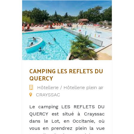
vallée… Immergez-vous dans
une bulle le temps de votre
séjour.
Prenez un bol d’air frais et
partez explorer les alentours à
vélos ou profitez de notre
espace pétanque.
Surprenez vos papilles avec un
détour au sein notre Restaurant
panoramique. Découvrez-y
CAMPING LES REFLETS DU
notre Carte de spécialités
QUERCY
régionales, réalisée à partir de
Hôtellerie / Hôtellerie plein air
produits frais et locaux. Le tout
CRAYSSAC
à déguster avec une vue
imprenable sur la vallée de
Le camping LES REFLETS DU
l’Ouysse.
QUERCY est situé à Crayssac
dans le Lot, en Occitanie, où
vous en prendrez plein la vue