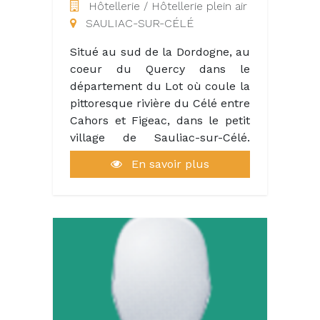
Hôtellerie / Hôtellerie plein air
SAULIAC-SUR-CÉLÉ
Situé au sud de la Dordogne, au
coeur du Quercy dans le
département du Lot où coule la
pittoresque rivière du Célé entre
Cahors et Figeac, dans le petit
village de Sauliac-sur-Célé.
Vous pourrez visiter quelques-
En savoir plus
uns des plus beaux villages de
France, faire des promenades
romantiques le long de sentiers
bordés de murets de pierres,
admirer des paysages apaisants,
flâner au milieu d’authentiques
marchés de villages, partir à la
découverte de grottes et
gouffres, prendre part aux