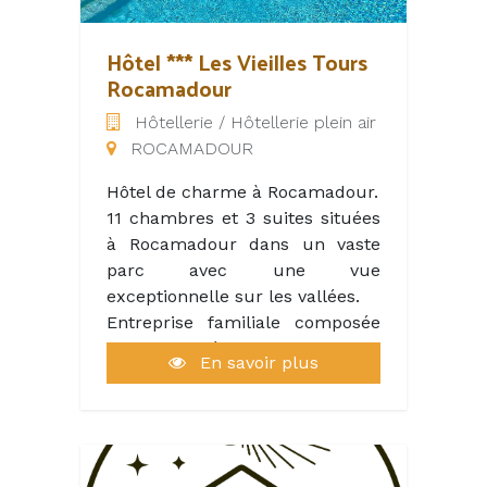
campings Roca d'Amour : Les
Chênes et le Parc.
Hôtel *** Les Vieilles Tours
Rocamadour
Hôtellerie / Hôtellerie plein air
Situés dans le département du
ROCAMADOUR
Lot, surnommé parfois « terre
des Merveilles » en raison de
Hôtel de charme à Rocamadour.
ses sites, bâtis ou paysages
11 chambres et 3 suites situées
exceptionnels, les plus beaux
à Rocamadour dans un vaste
villages classés de France sont
parc avec une vue
sur une périphérie de 10km
exceptionnelle sur les vallées.
autour du camping ;
Entreprise familiale composée
Rocamadour, Carennac,
de 5 employés.
Loubressac, Autoire et sa
En savoir plus
L'hôtel accueille une clientèle
cascade. C'est aussi des
française et étrangère.
richesses naturelles comme le
Parc Régional des Causses du
Quercy ou Le Gouffre de