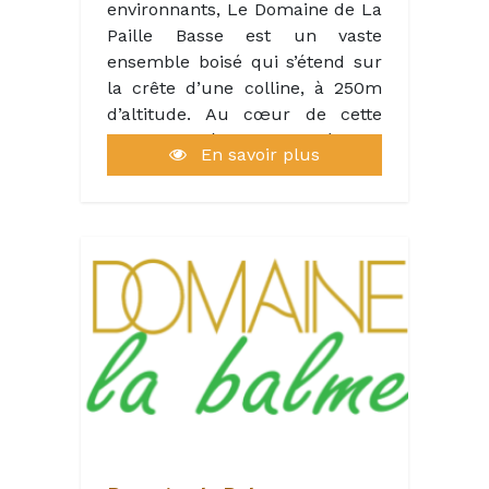
environnants, Le Domaine de La
chaque visiteur se sent
Paille Basse est un vaste
privilégié, connecté à la nature
ensemble boisé qui s’étend sur
et à lui-même.
la crête d’une colline, à 250m
🤝 Pourquoi nous rejoindre ?
d’altitude. Au cœur de cette
Travailler chez Nid’en’Ô, c’est :
forêt, discrètement isolés, se
Évoluer dans un cadre naturel
En savoir plus
trouvent trois anciens corps de
exceptionnel
fermes médiévaux qui furent
Participer à un projet à taille
entièrement restaurés, dans le
humaine
respect de l’architecture de
Contribuer à une expérience
l’époque.
client unique
Faire partie d’une équipe
Ces bâtisses abritent
passionnée et engagée
aujourd’hui les différents
Nous recherchons des profils
services et prestations du
autonomes, dynamiques,
complexe, avec des
bienveillants et sensibles à
équipements modernes de
l’univers du tourisme nature et
qualité, garantissant aux
de l’hospitalité.
résidents, confort et bien-être.