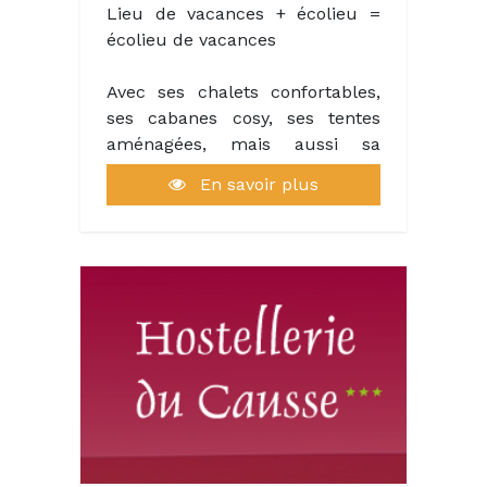
rendre Heureux ».
Lieu de vacances + écolieu =
écolieu de vacances
Avec ses chalets confortables,
ses cabanes cosy, ses tentes
aménagées, mais aussi sa
guinguette, sa piscine, ses
En savoir plus
animations, la Clairière, c’est
plus qu’un camping, c’est un «
lieu de vacances » en pleine
nature dans la Vallée de la
Dordogne.
camping nature dordogne
ecologique ecoresponsable
Vivre ses vacances en
conscience
Le terme "écolieu" est apparu