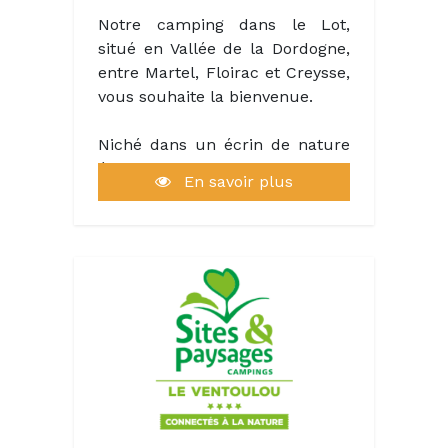
parapente (5 km). Le camping
Notre camping dans le Lot,
propose également diverses
situé en Vallée de la Dordogne,
activités sur place : du tennis,
entre Martel, Floirac et Creysse,
du basket, du volley et du ping-
vous souhaite la bienvenue.
pong.
Niché dans un écrin de nature
Le camping propose des
époustouflant au cœur de la
animations, des soirées
En savoir plus
Vallée de la Dordogne, avec son
dansantes, des soirées animées,
accès direct à la riviere
des spectacles ainsi que des
Dordogne, le camping Les
animations et un mini-club
Falaises vous propose un séjour
pour vos enfants.
exceptionnel pour profiter des
joies de la baignade, vous laisser
aller dans le courant, tester la
descente en bouée, paddle ou
canoë, faire des ricochets…
Nous souhaitons faire partager