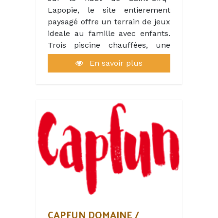
Lapopie, le site entierement
paysagé offre un terrain de jeux
ideale au famille avec enfants.
Trois piscine chauffées, une
vaste aire de jeux.
En savoir plus
Un restaurant, fonctionnant
uniquement le soir avec une
carte dans l'aire du temps. Et
une pizzeria elle aussi ouvert le
soir unirquement.
CAPFUN DOMAINE /