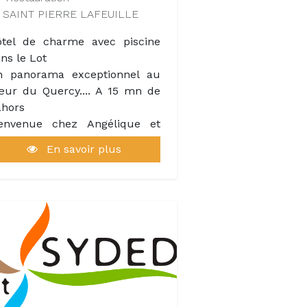
e étape incontournable pour
SAINT PIERRE LAFEUILLE
s amoureux des produits du
rroir et les curieux en quête
tel de charme avec piscine
authenticité.
ns le Lot
n panorama exceptionnel au
ur du Quercy.... A 15 mn de
hors
ienvenue chez Angélique et
ryan Rak dans le joli village
En savoir plus
 Saint-Pierre-Lafeuille.
ans une élégante bâtisse
tourée d'un jardin fleuri et
'une piscine à débordement
uverte sur le superbe
norama qu'offre la vallée du
usse, ils vous reçoivent en
tes passionnés, avec chaleur
 convivialité.