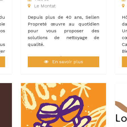
oir
offrir une expérience
Un
Le Montat
nce
inoubliable à nos visiteurs.
le
is
te
 du
Depuis plus de 40 ans, Sellen
Hô
peu
d’
ie
Propreté œuvre au quotidien
da
ant
os
pour vous proposer des
U
ait
solutions de nettoyage de
cœ
us
qualité.
Ca
ger
B
ni,
Sellen Propreté, c’est avant tout
Ma
En savoir plus
zza
une entreprise familiale à taille
de
it
humaine, qui s’investit et
s’engage au quotidien à vos
D
côtés, quel que soit votre
en
secteur d’activité, pour assurer
d
la propreté et l’entretien de vos
o
espaces.
pa
Ca
Parce que vous êtes tous
hô
différents, nous prenons en
et