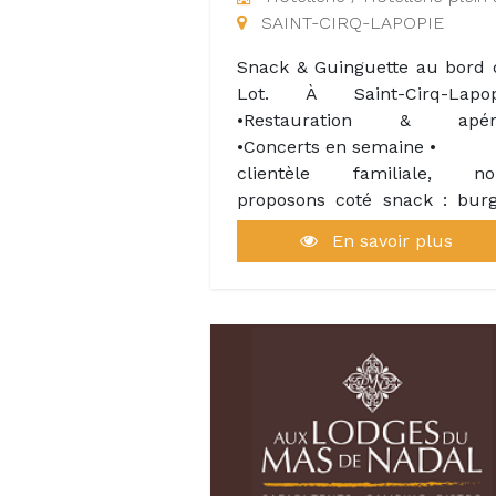
mercredi à samedi midi et s
SAINT-CIRQ-LAPOPIE
et le dimanche midi. L'ambia
est détendue ma
Snack & Guinguette au bord
professionnel, le lieu un 
Lot. À Saint-Cirq-Lapop
atypique dans un village viv
•Restauration & apér
et dynamique où on a déjà f
•Concerts en semaine •
notre petite place.
clientèle familiale, no
proposons coté snack : bur
maison, frites, nuggets, pani
En savoir plus
tacos, glaces et boissons. pi
et coté guinguette plat fa
maison .