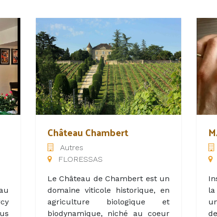
Château Chambert
M
Autres
FLORESSAS
Le Château de Chambert est un
In
au
domaine viticole historique, en
la
cy
agriculture biologique et
un
ous
biodynamique, niché au coeur
d