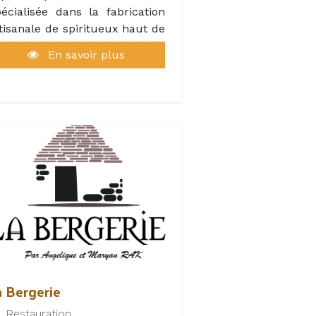
écialisée dans la fabrication
tisanale de spiritueux haut de
amme, la maison est
En savoir plus
otamment reconnue pour sa
lèbre Vieille Prune, véritable
blème du terroir lotois.
ans une ambiance
thentique et conviviale, la
utique vous accueille pour
e dégustation gratuite de ses
écialités. L’occasion idéale de
écouvrir des produits
rtisanaux, élaborés avec
ssion, et de repartir avec une
outeille d’exception en
uvenir ou à offrir.
a Bergerie
Restauration