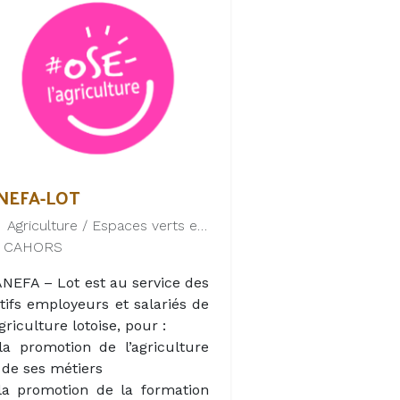
e votre séjour soit familial,
lorisation des végétaux et du
uristique ou professionnel, La
is. Reconnu pour son action
rgerie offre une belle escale
n faveur du développement
ncère au cœur du Lot.
urable, son champ
intervention s’est diversifié
server une table
our assurer de nouvelles
tivités : Bois-énergie, Eau
table, Assainissement et Eaux
aturelles. Le SYDED du Lot
NEFA-LOT
mpte 250 agents, répartis sur
Agriculture / Espaces verts et naturels
es différents sites du
CAHORS
partement.
ANEFA – Lot est au service des
tifs employeurs et salariés de
agriculture lotoise, pour :
la promotion de l’agriculture
 de ses métiers
la promotion de la formation