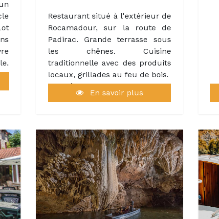
es
 un
as,
le
Restaurant situé à l'extérieur de
ux,
ot
Rocamadour, sur la route de
ans
Padirac. Grande terrasse sous
la
vre
les chênes. Cuisine
 la
e.
traditionnelle avec des produits
es
locaux, grillades au feu de bois.
es,
ce
Clientèle familiale aussi bien
En savoir plus
ts
st
touristique que locale, équipe
ux
de 8 à 19 salariés en pleine
le
saison.
 en
on
son
tes
ilé
ie
vec
au