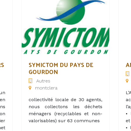
Qu
ts,
paddle.
va
to
ues
bo
Be
 la
e
si
et
d
ux
d’
Ré
 au
p
el
ac
du
po
n
RS
SYMICTOM DU PAYS DE
A
co
GOURDON
qui
l
Autres
de
dé
montclera
ux
 un
L’
en
collectivité locale de 30 agents,
ac
ins
nous collectons les déchets
l’
er
son
ménagers (recyclables et non-
• 
on,
ier
valorisables) sur 63 communes
et
us
met
• 