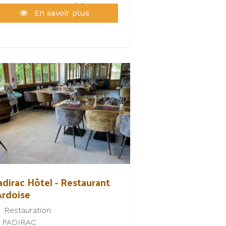
ricole pour les élèves, les
En savoir plus
alariés et les demandeurs
emploi
le développement de l’emploi
larié par la gestion du site
agriculture-recrute.org" sur le
épartement
 la mise en œuvre de
rtenariats avec les acteurs
partementaux de l’emploi et
 la formation.
adirac Hôtel - Restaurant
Ardoise
Restauration
PADIRAC