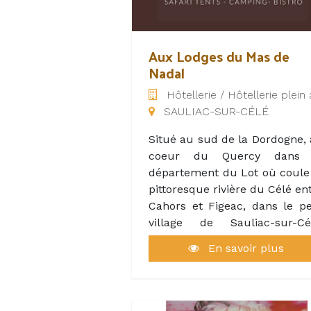
Aux Lodges du Mas de
Nadal
Hôtellerie / Hôtellerie plein 
SAULIAC-SUR-CÉLÉ
Situé au sud de la Dordogne,
coeur du Quercy dans 
département du Lot où coule
pittoresque rivière du Célé en
Cahors et Figeac, dans le pe
village de Sauliac-sur-Cél
Vous pourrez visiter quelqu
En savoir plus
uns des plus beaux villages
France, faire des promenad
romantiques le long de senti
bordés de murets de pierre