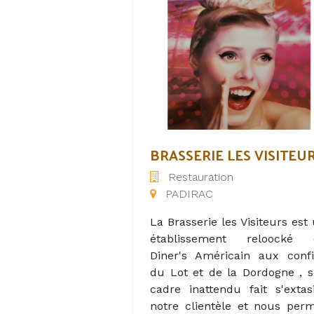
admirer des paysages apaisan
flâner au milieu d’authentiq
marchés de villages, partir à
découverte de grottes 
gouffres, prendre part a
nombreux festivals – le tout
beau milieu du Parc Natur
Régional des Causses 
Quercy.
BRASSERIE LES VISITEU
Restauration
Dans ce bel environnement 
PADIRAC
était connu sous le nom 
“VAL PARADIS”, de nombre
La Brasserie les Visiteurs est
sports s’offrent à vous.
établissement reloocké 
Diner's Américain aux conf
En soirée, pour vous repos
du Lot et de la Dordogne , 
après une journée d’explorati
cadre inattendu fait s'extas
nos Lodges Safaris vo
notre clientèle et nous per