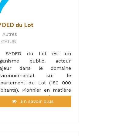
us êtes au logis hôtel*** La
ergerie à 10 km au nord de
YDED du Lot
hors, installé dans l'une de
Autres
s 10 chambres coquettes avec
CATUS
e et savourez la cuisine du
estaurant, au coin de sa
e SYDED du Lot est un
ajestueuse cheminée ou sur
rganisme public, acteur
 ravissante terrasse.
ajeur dans le domaine
nvironnemental sur le
a Bergerie, c'est aussi la
épartement du Lot (180 000
ossibilité d'organiser vos
bitants). Pionnier en matière
minaires, mariages ou repas
 valorisation des déchets, il
e famille avec son service
En savoir plus
re en régie, depuis sa création
raiteur à emporter ou sur
n 1996, un réseau de 29
ace , sa salle de réunion et
chetteries, 2 centres de tri
n bar.
s emballages, la collecte du
erre, et 3 plateformes de