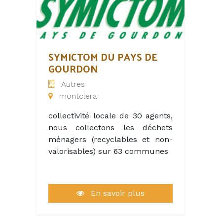
apport de personnel
supplémentaire pour juillet
aout , les étudiants pour l
essentiel sont le bienvenus.
SYMICTOM DU PAYS DE
GOURDON
Autres
montclera
collectivité locale de 30 agents,
nous collectons les déchets
ménagers (recyclables et non-
valorisables) sur 63 communes
En savoir plus