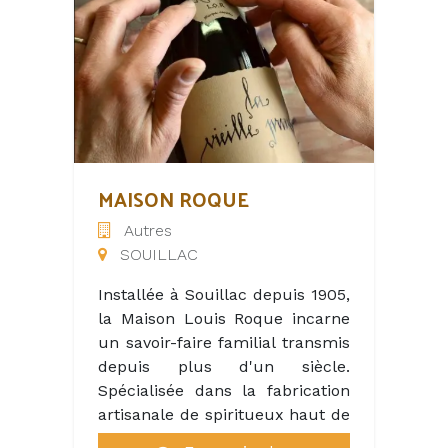
Juillet et Août ou une saison
idyllique une clientèle variée
plus longue ?
d’amateurs de vin et de curieux
venus découvrir nos produits et
notre philosophie, combinant
excellence et respect de la
nature.
Afin de renforcer notre équipe
pendant la saison estivale, nous
MAISON ROQUE
recrutons des profils motivés,
Autres
souriants et passionnés pour
SOUILLAC
offrir une expérience
inoubliable à nos visiteurs.
Installée à Souillac depuis 1905,
la Maison Louis Roque incarne
un savoir-faire familial transmis
depuis plus d'un siècle.
Spécialisée dans la fabrication
artisanale de spiritueux haut de
gamme, la maison est