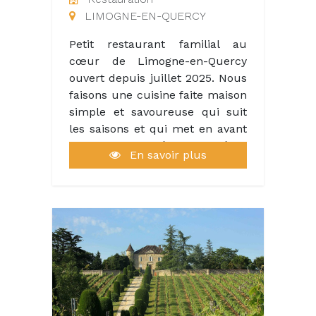
était connu sous le nom de
LIMOGNE-EN-QUERCY
“VAL PARADIS”, de nombreux
sports s’offrent à vous.
Petit restaurant familial au
cœur de Limogne-en-Quercy
En soirée, pour vous reposer
ouvert depuis juillet 2025. Nous
après une journée d’exploration,
faisons une cuisine faite maison
nos Lodges Safaris vous
simple et savoureuse qui suit
attendent. Ou bien, prenez le
les saisons et qui met en avant
temps de venir boire un café,
les bonnes matières premières
un rafraîchissement, ou profiter
En savoir plus
locales et de pas loin. Accès sur
d’une pause plus longue à
les vins bio & biodynamiques du
l’occasion du déjeuner ou du
Lot et de l’Hérault côté bar.
dîner.
Nous avons de longues années
d’expérience dans le CHR et
Notre offre de qualité est
nous travaillons en couple en
possible grâce à une petite
salle. Nous cherchons deux
équipe dynamique et soudée.
personnes pour la cuisine pour
la saison. Cuisine à taille
Tu voudrais faire partie de notre
humaine (24 couverts à