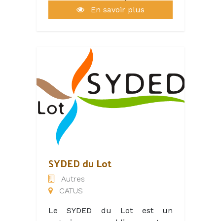
Cahors. Entre rivière et voie
de famille avec son service
En savoir plus
verte, vous trouverez sur le site
traiteur à emporter ou sur
un espace restauration, un
place , sa salle de réunion et
camping, une plage de baignade
son bar.
ainsi qu’une base nautique de
location, de canoë et stand up
Que votre séjour soit familial,
paddle.
touristique ou professionnel, La
Bergerie offre une belle escale
sincère au cœur du Lot.
Réserver une table
SYDED du Lot
Autres
CATUS
Le SYDED du Lot est un