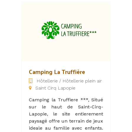
partie sa renommée à ses
- Lot Navigation : Location de
équipes, recrutées avec
bateaux habitables à la semaine
attention pour offrir une haute
- Les Croisières de Saint-Cirq-
qualité d'expérience à ses
Lapopie : Croisières
visiteurs.
commentées d'une heure en
gabare (bateau à passagers),
location de gabarots à la
journée, de bateaux-barbecue
pour le déjeuner et de bateaux
électriques à l'heure.
Camping La Truffière
- Ma Parenthèse Flottante :
Hôtellerie / Hôtellerie plein air
Location de bateaux-cabanes
Saint Cirq Lapopie
insolites à la nuitée
Camping la Truffiere ***, Situé
sur le haut de Saint-Cirq-
Lapopie, le site entierement
paysagé offre un terrain de jeux
ideale au famille avec enfants.