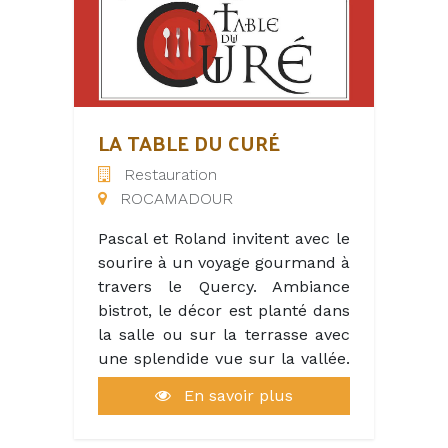
AGRÉABLE SUR LA PLACE DE
PEYRILLES. CLIENTÈLE LOCALE
ET TOURISTES .
LA TABLE DU CURÉ
Restauration
ROCAMADOUR
Pascal et Roland invitent avec le
sourire à un voyage gourmand à
travers le Quercy. Ambiance
bistrot, le décor est planté dans
la salle ou sur la terrasse avec
une splendide vue sur la vallée.
Au menu, cassoulet maison aux
En savoir plus
manchons de canard et gésiers
confits, dos de cabillaud sur lit