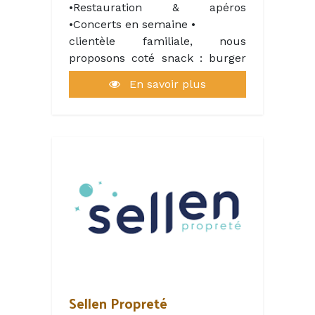
•Restauration & apéros
•Concerts en semaine •
clientèle familiale, nous
proposons coté snack : burger
maison, frites, nuggets, panini,
En savoir plus
tacos, glaces et boissons. pizza
et coté guinguette plat fait
maison .
Sellen Propreté