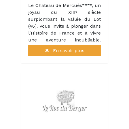
Le Château de Mercuès****, un
joyau du XIIIᵉ siècle
surplombant la vallée du Lot
(46), vous invite à plonger dans
l'Histoire de France et à vivre
une aventure inoubliable.
Ancienne résidence d'été des
En savoir plus
comtes-évêques de Cahors, ce
lieu chargé d'histoire est
aujourd'hui un prestigieux
Relais & Châteaux viticole
depuis 1959, réputé pour son
charme intemporel.
Avec ses 30 chambres et suites
élégantes, un restaurant étoilé
Michelin, une bistronomie
conviviale et une terrasse avec