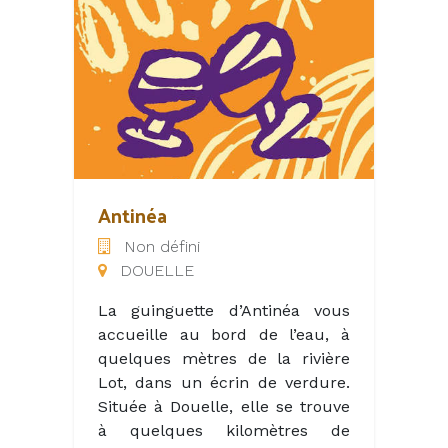
d'une piscine à débordement
ouverte sur le superbe
panorama qu'offre la vallée du
Causse, ils vous reçoivent en
hôtes passionnés, avec chaleur
et convivialité.
Vous êtes au logis hôtel*** La
Bergerie à 10 km au nord de
Antinéa
Cahors, installé dans l'une de
Non défini
ses 10 chambres coquettes avec
DOUELLE
vue et savourez la cuisine du
restaurant, au coin de sa
La guinguette d’Antinéa vous
majestueuse cheminée ou sur
accueille au bord de l’eau, à
la ravissante terrasse.
quelques mètres de la rivière
Lot, dans un écrin de verdure.
La Bergerie, c'est aussi la
Située à Douelle, elle se trouve
possibilité d'organiser vos
à quelques kilomètres de
séminaires, mariages ou repas