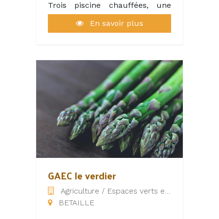
Trois piscine chauffées, une
vaste aire de jeux.
En savoir plus
Un restaurant, fonctionnant
uniquement le soir avec une
carte dans l'aire du temps. Et
une pizzeria elle aussi ouvert le
soir unirquement.
GAEC le verdier
Agriculture / Espaces verts et naturels
BETAILLE