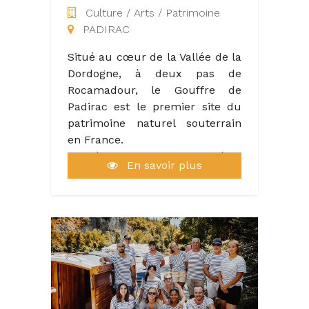
Culture / Arts / Patrimoine
canoë Kayak, vélos, VTT.. de
PADIRAC
nombreuses activités pour tous.
Situé au cœur de la Vallée de la
Dordogne, à deux pas de
Rocamadour, le Gouffre de
Padirac est le premier site du
patrimoine naturel souterrain
en France.
Cavité naturelle d’un diamètre
En savoir plus
de 33 mètres et d’une
profondeur de 75 mètres, ce
site gigantesque est ouvert du
début des vacances de Pâques
jusqu’à la fin des vacances de la
Toussaint. Plus de 25 millions
de visiteurs se sont émerveillés
devant cette curiosité
géologique majeure en Europe,