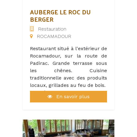
vue imprenable, le Château
offre une expérience
AUBERGE LE ROC DU
exceptionnelle. La cuisine et la
BERGER
salle à manger, rénovées avec
Restauration
soin, marient le charme
ROCAMADOUR
historique à une touche
contemporaine. Ici, la
Restaurant situé à l'extérieur de
gastronomie s'associe à l'art de
Rocamadour, sur la route de
vivre, autour des grands vins de
Padirac. Grande terrasse sous
Malbec, produits directement
les chênes. Cuisine
au domaine, dans notre Chai
traditionnelle avec des produits
architectural, par M. Vigouroux,
locaux, grillades au feu de bois.
propriétaire et vigneron
Clientèle familiale aussi bien
passionné.
En savoir plus
touristique que locale, équipe
de 8 à 19 salariés en pleine
saison.