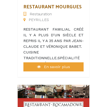
RESTAURANT MOURGUES
Restauration
PEYRILLES
RESTAURANT FAMILIAL CRÉÉ
IL Y A PLUS D'UN SIÈCLE ET
REPRIS IL Y A 35 ANS PAR JEAN-
CLAUDE ET VÉRONIQUE BABET.
CUISINE
TRADITIONNELLE.SPÉCIALITÉ
MIQUE LEVÉE.
En savoir plus
REPAS DU JOUR.DIFFÉRENTS
MENUS+CARTE.
CUISINE TRÈS BIEN ÉQUIPÉE.
DEUX SALLES
INTÉRIEURES+TERRASSE
EXTÉRIEURE.
SITUÉ DANS UN CADRE TRÈS