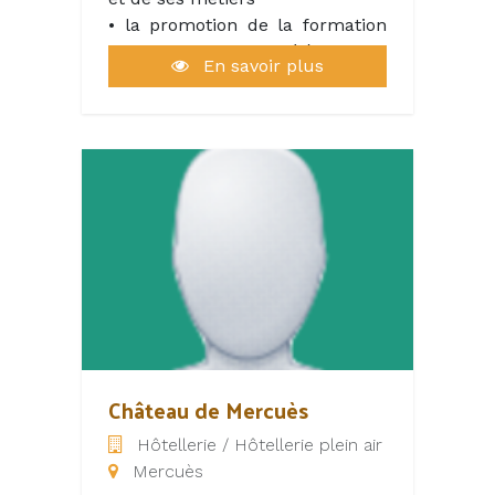
• la promotion de la formation
agricole pour les élèves, les
En savoir plus
salariés et les demandeurs
d’emploi
• le développement de l’emploi
salarié par la gestion du site
"lagriculture-recrute.org" sur le
département
• la mise en œuvre de
partenariats avec les acteurs
départementaux de l’emploi et
de la formation.
Château de Mercuès
Hôtellerie / Hôtellerie plein air
Mercuès