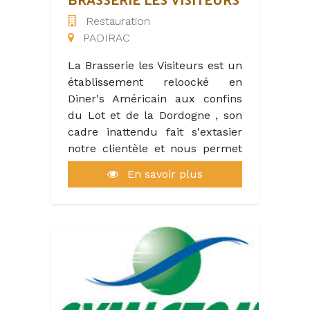
naturelles. Le SYDED du Lot
Restauration
compte 250 agents, répartis sur
PADIRAC
les différents sites du
département.
La Brasserie les Visiteurs est un
établissement reloocké en
Diner's Américain aux confins
du Lot et de la Dordogne , son
cadre inattendu fait s'extasier
notre clientèle et nous permet
de travailler dans un cadre fun.
En savoir plus
Néanmoins ,La Restauration est
de type traditionnel , snacking et
Hamburger; Situé à l orée du
Gouffre de Padirac nous
accueillons une clientèle
familiale et bonne enfant le
rythme s intensifie en été et
nous nécessitons donc un