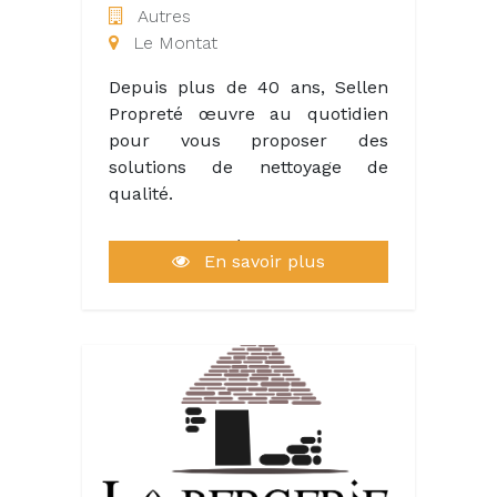
Autres
Le Montat
Depuis plus de 40 ans, Sellen
Propreté œuvre au quotidien
pour vous proposer des
solutions de nettoyage de
qualité.
Sellen Propreté, c’est avant tout
En savoir plus
une entreprise familiale à taille
humaine, qui s’investit et
s’engage au quotidien à vos
côtés, quel que soit votre
secteur d’activité, pour assurer
la propreté et l’entretien de vos
espaces.
Parce que vous êtes tous