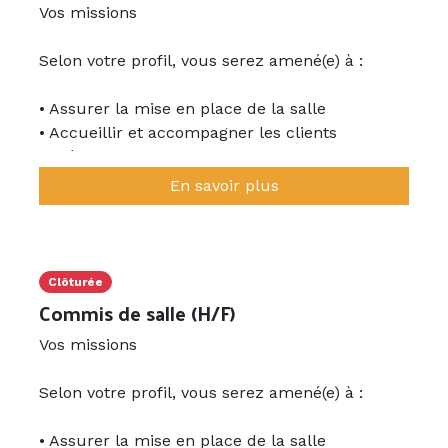
Vos missions
Selon votre profil, vous serez amené(e) à :
• Assurer la mise en place de la salle
• Accueillir et accompagner les clients
• Présenter les plats et participer au service
• Assurer le bon déroulement du service et la
En savoir plus
coordination avec la cuisine
• Veiller à la satisfaction des clients
• Participer au rangement et à l’entretien de la
salle
Clôturée
Commis de salle (H/F)
Le poste peut évoluer selon votre expérience.
Vos missions
Profil recherché
Selon votre profil, vous serez amené(e) à :
• Première expérience en restauration
• Assurer la mise en place de la salle
appréciée