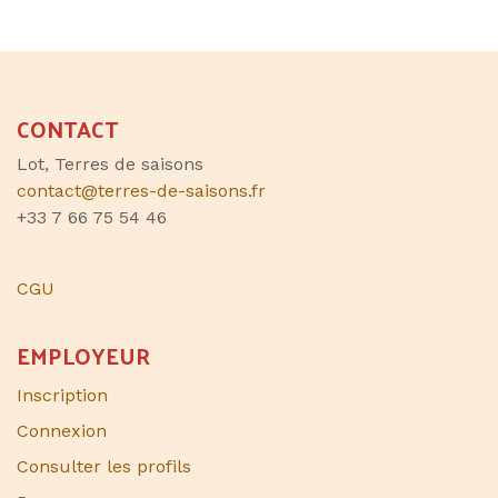
territoire, nous sommes à la recherche d’un
commis de cuisine ou Demi Chef De Partie,
pour compléter l’équipe de neuf à 10
personnes durant toute l’année.
Poste pour passionnés du travail bien fait dans
CONTACT
une maison familiale, avec une possibilité
Lot, Terres de saisons
d’évolution au fil du temps .
contact@terres-de-saisons.fr
Trois jours de repos par semaine, sauf de mi-
+33 7 66 75 54 46
juillet à fin août deux jours de repos
consécutifs.
Six semaines de congé, 1 × 4 semaines et 1 fois
CGU
deux semaine.
EMPLOYEUR
Inscription
Connexion
Consulter les profils