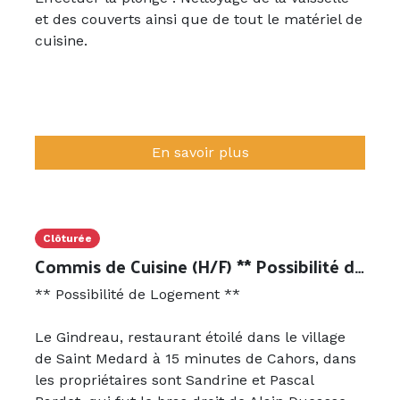
(shampoing, gel douche, savon, …)
et des couverts ainsi que de tout le matériel de
- réapprovisionner le mini bar
cuisine.
- passer l’aspirateur
- faire la poussière, les vitres
- vérifier le bon fonctionnement et prévenir
d’éventuels problèmes concernant le matériel
de l’établissement
En savoir plus
Compétences :
- grand sens de l’hygiène et du travail bien fait
- discrétion
Clôturée
- ponctualité
Commis de Cuisine (H/F) ** Possibilité de Logement **
- rapidité, efficacité
** Possibilité de Logement **
- rigueur et organisation
- bonne résistance physique
Le Gindreau, restaurant étoilé dans le village
- sens de la relation client...
de Saint Medard à 15 minutes de Cahors, dans
les propriétaires sont Sandrine et Pascal